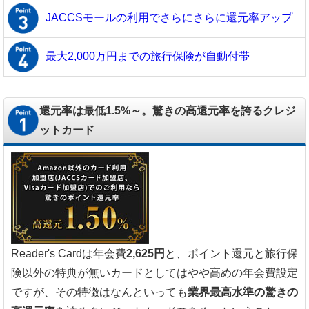
JACCSモールの利用でさらにさらに還元率アップ
最大2,000万円までの旅行保険が自動付帯
還元率は最低1.5%～。驚きの高還元率を誇るクレジ
ットカード
Reader's Cardは年会費
2,625円
と、ポイント還元と旅行保
険以外の特典が無いカードとしてはやや高めの年会費設定
ですが、その特徴はなんといっても
業界最高水準の驚きの