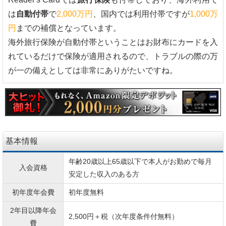
は
自動付帯
で
2,000万円
、国内では利用付帯ですが
1,000万
円
までの補償となっています。
海外旅行保険が自動付帯ということはお財布にカードを入
れているだけで保険が適用されるので、トラブルの際の万
が一の備えとしては非常にありがたいですね。
基本情報
年齢20歳以上65歳以下で本人がお勤めで毎月
入会資格
安定した収入のある方
初年度年会費
初年度無料
2年目以降年会
2,500円＋税（次年度条件付無料）
費