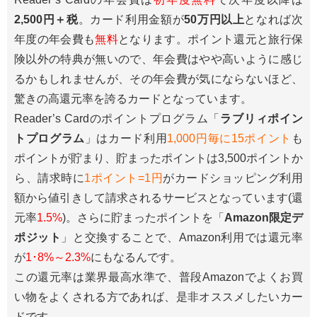
2,500円＋税
。カード利用金額が
50万円以上
となれば次
年度の年会費も
無料
となります。ポイント還元と旅行保
険以外の特典が無いので、年会費はやや高いように感じ
るかもしれませんが、その年会費が気にならないほど、
驚きの高還元率を誇るカードとなっています。
Reader’s Cardのポイントプログラム「
ラブリィポイン
トプログラム
」はカード利用
1,000円毎に15ポイント
も
ポイントが貯まり、貯まったポイントは3,500ポイントか
ら、請求時に
1ポイント=1円
がカードショッピング利用
額から値引きして請求されるサービスとなっています(還
元率
1.5%
)。さらに貯まったポイントを「
Amazon限定デ
ポジット
」と交換することで、Amazon利用では還元率
が
1･8%～2.3%
にもなるんです。
この還元率は業界最高水準で、普段Amazonでよくお買
い物をよくされる方であれば、是非オススメしたいカー
ドです。