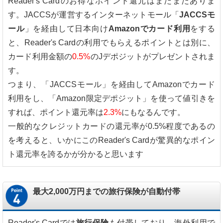
Reader's Cardのお得なポイント還元はまだまだありま
す。JACCSが運営するインターネットモール「
JACCSモ
ール
」を経由して日本向け
Amazonでカード利用
をする
と、Reader's Cardの利用でもらえるポイントとは別に、
カード利用金額の
0.5%
のJデポジットがプレゼントされま
す。
つまり、「JACCSモール」を経由してAmazonでカード
利用をし、「Amazon限定デポジット」を使って値引きを
すれば、ポイント還元率は
2.3%
にもなるんです。
一般的なクレジットカードの還元率が0.5%程度であるの
を考えると、いかにこのReader's Cardが驚異的なポイン
ト還元率を誇るかが分かると思います
最大2,000万円までの旅行保険が自動付帯
Reader's Cardでは
旅行保険
も付帯しており、海外利用で