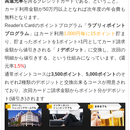
高還元率
を誇るクレジットカードである、ということ。
カード利用金額が50万円以上となれば次年度の年会費も
無料となります。
Reader's Cardのポイントプログラム「
ラブリィポイント
プログラム
」はカード利用
1,000円毎に15ポイント
貯ま
り、貯まったポイントを1ポイント=1円としてカード請求
金額から値引きされる「
Ｊデポジット
」に交換し、次回の
明細から値引きする、という仕組みになっています。(還
元率
1.5%
)
通常ポイントコースは
3,500ポイント
、
5,000ポイント
のそ
れぞれ2種類のデポジットと交換出来るコースが用意され
ており、次回カードご請求金額からポイント分がデポジッ
ト(値引き)されます